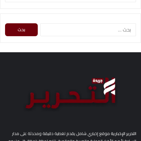
ا
ل
ب
ح
ث
ع
ن
:
التحرير الإخبارية
موقع إخباري شامل يقدم تغطية دقيقة ومحدثة على مدار