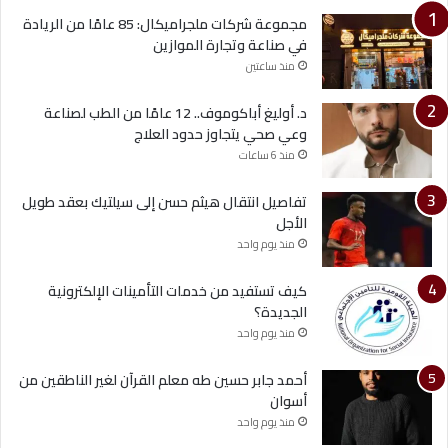
مجموعة شركات ملجراميكال: 85 عامًا من الريادة
في صناعة وتجارة الموازين
منذ ساعتين
د. أوليغ أباكوموف.. 12 عامًا من الطب لصناعة
وعي صحي يتجاوز حدود العلاج
منذ 6 ساعات
تفاصيل انتقال هيثم حسن إلى سيلتيك بعقد طويل
الأجل
منذ يوم واحد
كيف تستفيد من خدمات التأمينات الإلكترونية
الجديدة؟
منذ يوم واحد
أحمد جابر حسين طه معلم القرآن لغير الناطقين من
أسوان
منذ يوم واحد