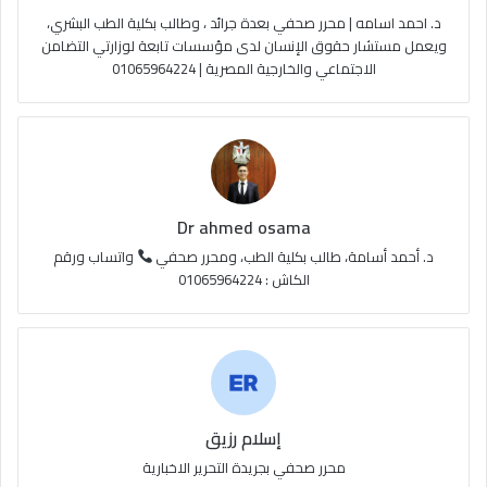
د. احمد اسامه | محرر صحفي بعدة جرائد ، وطالب بكلية الطب البشري،
e
م
و
ويعمل مستشار حقوق الإنسان لدى مؤسسات تابعة لوزارتي التضامن
الاجتماعي والخارجية المصرية | 01065964224
ق
ع
R
S
Dr ahmed osama
S
د. أحمد أسامة، طالب بكلية الطب، ومحرر صحفي
واتساب ورقم
الكاش : 01065964224
إسلام رزيق
محرر صحفي بجريدة التحرير الاخبارية