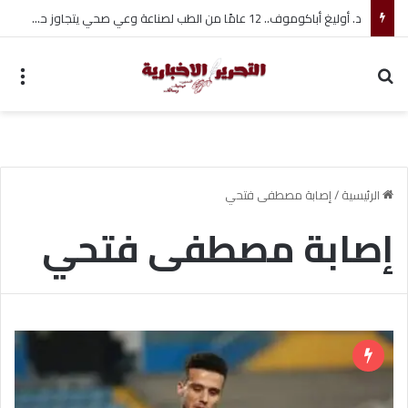
د. أوليغ أباكوموف.. 12 عامًا من الطب لصناعة وعي صحي يتجاوز حدود العلاج
بحث عن
الق
الرئيسية
/
إصابة مصطفى فتحي
إصابة مصطفى فتحي