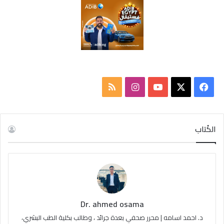
ف
ا
م
ي
X
Y
ن
ل
س
o
س
خ
الكُتاب
ب
u
ت
ص
و
T
ق
ا
ك
u
ر
ل
Dr. ahmed osama
b
ا
م
د. احمد اسامه | محرر صحفي بعدة جرائد ، وطالب بكلية الطب البشري،