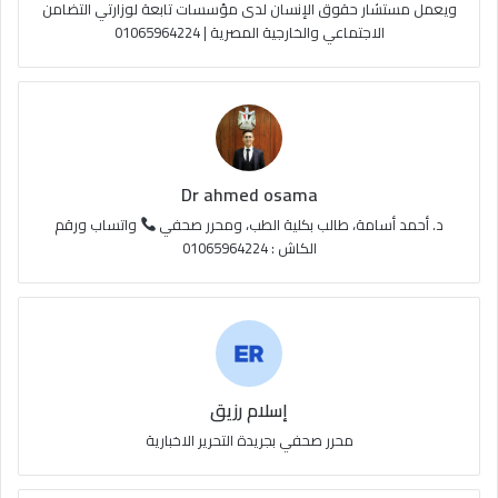
e
م
و
ويعمل مستشار حقوق الإنسان لدى مؤسسات تابعة لوزارتي التضامن
الاجتماعي والخارجية المصرية | 01065964224
ق
ع
R
S
Dr ahmed osama
S
د. أحمد أسامة، طالب بكلية الطب، ومحرر صحفي
واتساب ورقم
الكاش : 01065964224
إسلام رزيق
محرر صحفي بجريدة التحرير الاخبارية