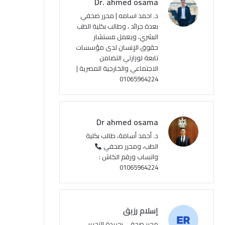
Dr. ahmed osama
ك
u
ر
ل
د. احمد اسامه | محرر صحفي
بعدة جرائد ، وطالب بكلية الطب
b
ا
م
البشري، ويعمل مستشار
حقوق الإنسان لدى مؤسسات
e
م
و
تابعة لوزارتي التضامن
ق
الاجتماعي والخارجية المصرية |
01065964224
ع
R
Dr ahmed osama
S
د. أحمد أسامة، طالب بكلية
الطب، ومحرر صحفي
S
واتساب ورقم الكاش :
01065964224
إسلام رزيق
محرر صحفي بجريدة التحرير