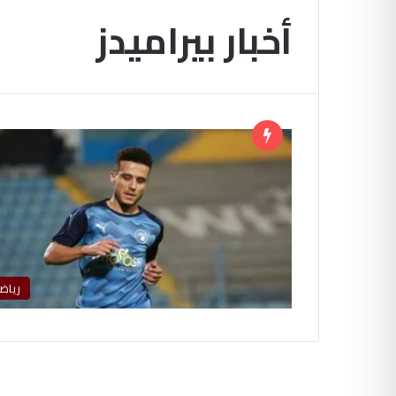
أخبار بيراميدز
رياض